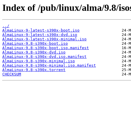
Index of /pub/linux/alma/9.8/iso
../
AlmaLinux-9-latest-s390x-boot.iso
AlmaLinux-9-latest-s390x-dvd.iso
AlmaLinux-9-latest-s390x-minimal.iso
AlmaLinux-9.8-s390x-boot.iso
AlmaLinux-9.8-s390x-boot.iso.manifest
AlmaLinux-9.8-s390x-dvd.iso
AlmaLinux-9.8-s390x-dvd.iso.manifest
AlmaLinux-9.8-s390x-minimal.iso
AlmaLinux-9.8-s390x-minimal.iso.manifest
AlmaLinux-9.8-s390x.torrent
CHECKSUM